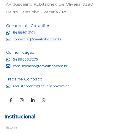
Av. Juscelino Kubitschek De Oliveira, 9380
Bairro Carazinho - Vacaria / RS
Comercial - Cotações:
54 99691.2191
comercial@cavalinho.com.br
Comunicação:
54 99660.7275
comunicacao@cavalinho.com.br
Trabalhe Conosco:
recrutamento@cavalinho.com.br
Institucional
História