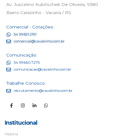
Av. Juscelino Kubitschek De Oliveira, 9380
Bairro Carazinho - Vacaria / RS
Comercial - Cotações:
54 99691.2191
comercial@cavalinho.com.br
Comunicação:
54 99660.7275
comunicacao@cavalinho.com.br
Trabalhe Conosco:
recrutamento@cavalinho.com.br
Institucional
História