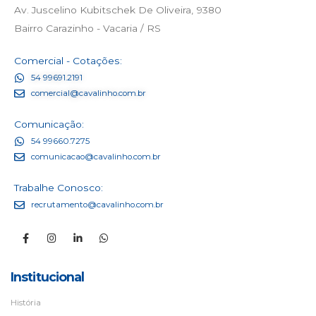
Av. Juscelino Kubitschek De Oliveira, 9380
Bairro Carazinho - Vacaria / RS
Comercial - Cotações:
54 99691.2191
comercial@cavalinho.com.br
Comunicação:
54 99660.7275
comunicacao@cavalinho.com.br
Trabalhe Conosco:
recrutamento@cavalinho.com.br
Institucional
História