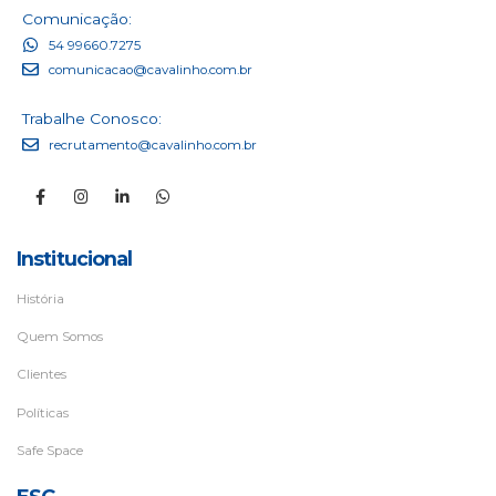
Comunicação:
54 99660.7275
comunicacao@cavalinho.com.br
Trabalhe Conosco:
recrutamento@cavalinho.com.br
Institucional
História
Quem Somos
Clientes
Políticas
Safe Space