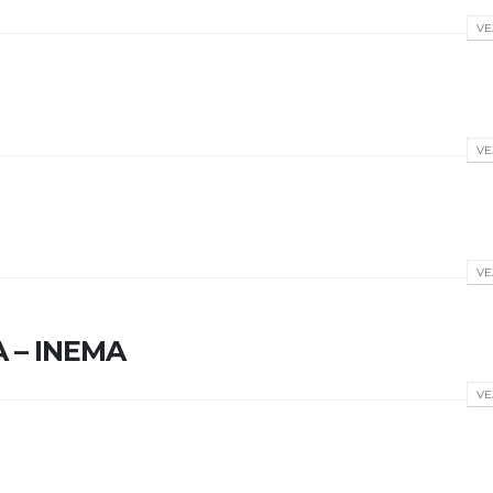
VE
VE
VE
A – INEMA
VE