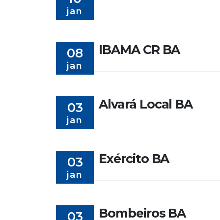
jan
IBAMA CR BA
08
jan
Alvará Local BA
03
jan
Exército BA
03
jan
Bombeiros BA
03