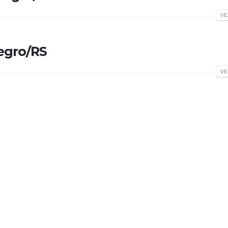
VE
egro/RS
VE